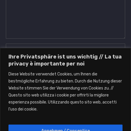
Ihre Privatsphäre ist uns wichtig // La tua
privacy è importante per noi
Diese Website verwendet Cookies, um Ihnen die
Save my name, email, and website in this browser
bestmögliche Erfahrung zu bieten. Durch die Nutzung dieser
for the next time I comment.
Website stimmen Sie der Verwendung von Cookies zu. //
Questo sito web utilizza i cookie per offrirti la migliore
esperienza possibile. Utilizzando questo sito web, accetti
l'uso dei cookie.
Annehmen / Consentire