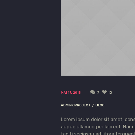
0
10
MAI 17, 2018
ADMINKIPROJECT
BLOG
Lorem ipsum dolor sit amet, cons
augue ullamcorper laoreet. Nam po
taciti sociosqu ad litora torque