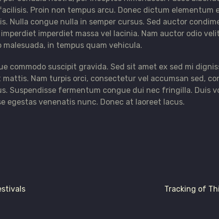
acilisis. Proin non tempus arcu. Donec dictum elementum ex
ris. Nulla congue nulla in semper cursus. Sed auctor condi
perdiet imperdiet massa vel lacinia. Nam auctor odio velit, 
o malesuada, in tempus quam vehicula.
que commodo suscipit gravida. Sed sit amet ex sed mi dign
 mattis. Nam turpis orci, consectetur vel accumsan sed, c
us. Suspendisse fermentum congue dui nec fringilla. Duis v
e egestas venenatis nunc. Donec at laoreet lacus.
stivals
Tracking of Thi