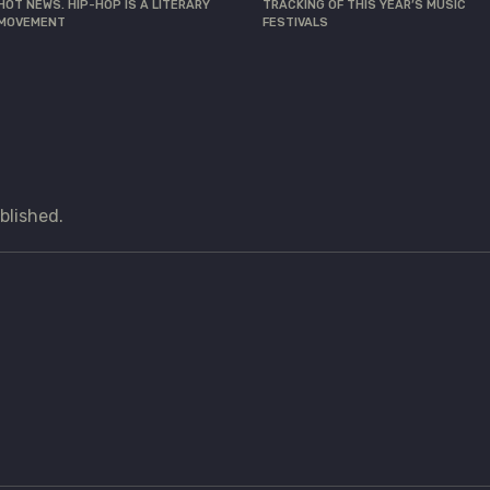
HOT NEWS. HIP-HOP IS A LITERARY
TRACKING OF THIS YEAR’S MUSIC
MOVEMENT
FESTIVALS
blished.