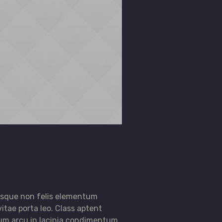
Quisque non felis elementum
vitae porta leo. Class aptent
dum arcu in lacinia condimentum.