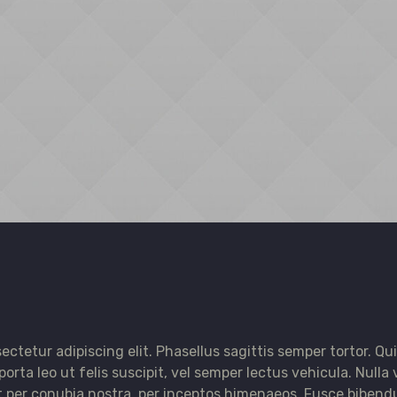
ectetur adipiscing elit. Phasellus sagittis semper tortor. 
rta leo ut felis suscipit, vel semper lectus vehicula. Nulla 
nt per conubia nostra, per inceptos himenaeos. Fusce biben